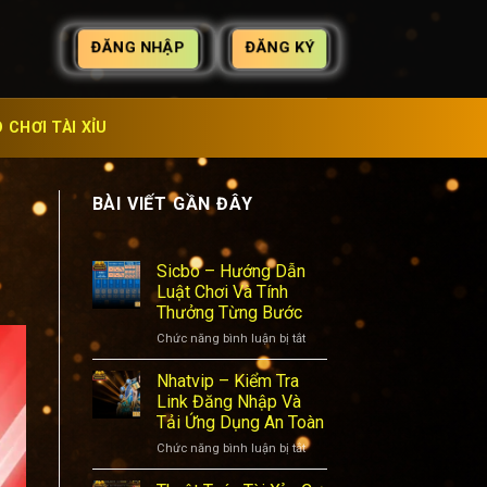
ĐĂNG NHẬP
ĐĂNG KÝ
 CHƠI TÀI XỈU
BÀI VIẾT GẦN ĐÂY
Sicbo – Hướng Dẫn
Luật Chơi Và Tính
Thưởng Từng Bước
Chức năng bình luận bị tắt
ở
Sicbo
–
Nhatvip – Kiểm Tra
Hướng
Link Đăng Nhập Và
Dẫn
Tải Ứng Dụng An Toàn
Luật
Chức năng bình luận bị tắt
ở
Chơi
Nhatvip
Và
–
Tính