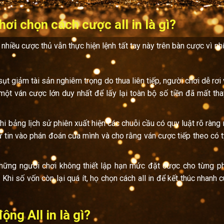
ơi chọn cách cược all in là gì?
, nhiều cược thủ vẫn thực hiện lệnh tất tay này trên bàn cược vì n
sụt giảm tài sản nghiêm trọng do thua liên tiếp, người chơi dễ rơi
một ván cược lớn duy nhất để lấy lại toàn bộ số tiền đã mất tha
i bảng lịch sử phiên xuất hiện các chuỗi cầu có quy luật rõ ràng
ự tin vào phán đoán của mình và cho rằng ván cược tiếp theo có t
Những người chơi không thiết lập hạn mức đặt cược cho từng p
hi số vốn còn lại quá ít, họ chọn cách all in để kết thúc nhanh 
ộng All in là gì?