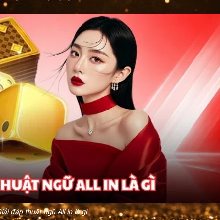
iải đáp thuật ngữ All in là gì