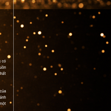
Từ
Lịch
Sử
Ván
g có
guồn
chất
 của
sảnh
 một