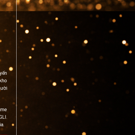
Từ
Lịch
Sử
Ván
uyến
kho
gười
game
GLI.
a.