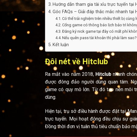
Hướng dẫn tham gia tài xỉu trực tuyến tại 
Góc FAQs – Giải đáp thắc mắc nhanh tại H
Có thể trải nghiệm trên nhiều thiết bị cùng
Cổng game có thông báo lịch bảo trì khô
Đăng ký nick game tại đây có mất phí khô
Nếu quên pass tài khoản thì phải làm sao?
Kết luận
Đôi nét về Hitclub
Ra mắt vào năm 2018,
Hitclub
nhanh chóng
được đông đảo người dùng quan tâm. Nga
game có quy mô lớn. Từ đó tạo nên môi tr
dùng.
Hiện tại, trụ sở điều hành được đặt tại Man
trực tuyến. Mọi hoạt động đều chịu sự gi
Đồng thời đơn vị tuân thủ tiêu chuẩn bảo m