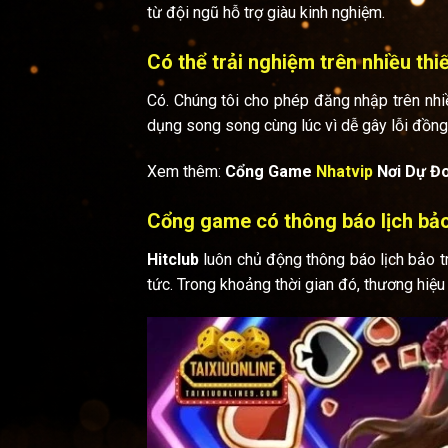
từ đội ngũ hỗ trợ giàu kinh nghiệm.
Có thể trải nghiệm trên nhiều thi
Có. Chúng tôi cho phép đăng nhập trên nhiề
dụng song song cùng lúc vì dễ gây lỗi đồng
Xem thêm:
Cổng Game
Nhatvip
Nơi Dự Đo
Cổng game có thông báo lịch bảo
Hitclub
luôn chủ động thông báo lịch bảo tr
tức. Trong khoảng thời gian đó, thương hiệu