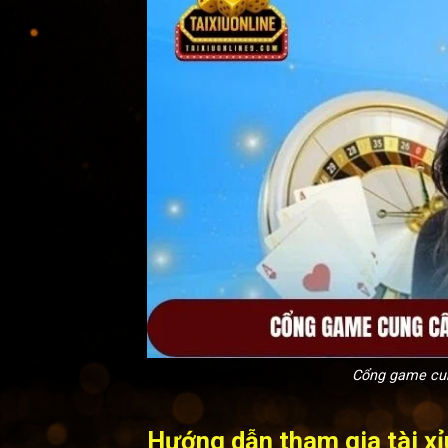
Cổng game cun
Hướng dẫn tham gia tài xỉu