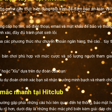
cổng game cần thực hiện đúng quy trình để đảm bảo an toàn và 
g cấp họ tên, số điện thoại, email và mật khẩu để bảo vệ thông
nh xác, đầy đủ tránh phát sinh lỗi.
ua các phương thức như chuyển khoản ngân hàng, thẻ cào… tùy 
ọn bàn chơi phù hợp với mức cược và số lượng người tham gia
” hoặc “Xỉu” dựa trên dự đoán của bạn.
nếu dự đoán chính xác bạn sẽ nhận thưởng minh bạch và nhanh ch
 mắc nhanh tại Hitclub
 thường gặp phải những câu hỏi liên quan đến hệ thống, bảo mật 
ểu rõ hơn, dưới đây là những thắc mắc phổ biến kèm giải đáp chi 