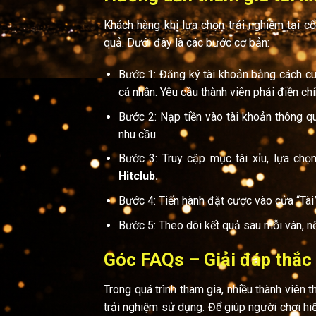
Khách hàng khi lựa chọn trải nghiệm tại 
quả. Dưới đây là các bước cơ bản:
Bước 1: Đăng ký tài khoản bằng cách cun
cá nhân. Yêu cầu thành viên phải điền chí
Bước 2: Nạp tiền vào tài khoản thông q
nhu cầu.
Bước 3: Truy cập mục tài xỉu, lựa ch
Hitclub.
Bước 4: Tiến hành đặt cược vào cửa “Tài
Bước 5: Theo dõi kết quả sau mỗi ván, 
Góc FAQs – Giải đáp thắc
Trong quá trình tham gia, nhiều thành viên
trải nghiệm sử dụng. Để giúp người chơi hi