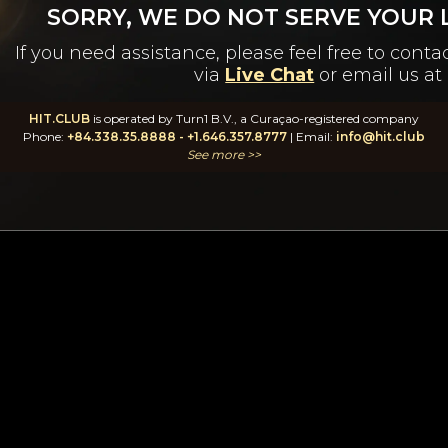
SORRY, WE DO NOT SERVE YOUR L
If you need assistance, please feel free to con
via
Live Chat
or email us at
HIT.CLUB
is operated by Turn1 B.V., a Curaçao-registered company
Phone:
+84.338.35.8888
-
+1.646.357.8777
| Email:
info@hit.club
See more >>